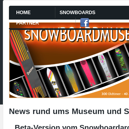
HOME
SNOWBOARDS
PARTNER
News rund ums Museum und 
Beta-Version vom Snowboardarc