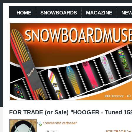
HOME
SNOWBOARDS
MAGAZINE
NE
FOR TRADE (or Sale) "HOOGER - Tuned 15
Kommentar verfassen
Marke:
FOR TRADE (or 